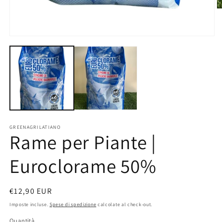
A
c
m
2
Apri
in
contenuti
fi
multimediali
m
1
in
finestra
modale
GREENAGRILATIANO
Rame per Piante |
Euroclorame 50%
Prezzo
€12,90 EUR
di
Imposte incluse.
Spese di spedizione
calcolate al check-out.
listino
Quantità