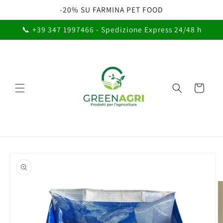
Vai
-20% SU FARMINA PET FOOD
direttamente
ai contenuti
📞 +39 347 1997466 - Spedizione Express 24/48 h
Carrello
Passa alle
informazioni
sul prodotto