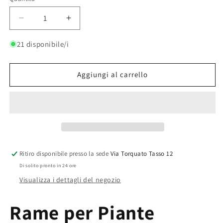
Quantità
Diminuisci
Aumenta
quantità
quantità
per
per
21 disponibile/i
Rame
Rame
per
per
Piante
Piante
Aggiungi al carrello
|
|
Euroclorame
Euroclorame
50%
50%
Ritiro disponibile presso la sede
Via Torquato Tasso 12
Di solito pronto in 24 ore
Visualizza i dettagli del negozio
Rame per Piante