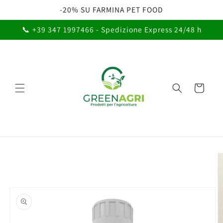
Vai
-20% SU FARMINA PET FOOD
direttamente
ai contenuti
📞 +39 347 1997466 - Spedizione Express 24/48 h
Carrello
Passa alle
informazioni
sul prodotto