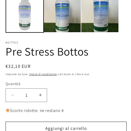
2
in
fi
m
BOTTOS
Pre Stress Bottos
Prezzo
€32,10 EUR
di
Imposte incluse.
Spese di spedizione
calcolate al check-out.
listino
Quantità
Quantità
Diminuisci
Aumenta
quantità
quantità
per
per
Scorte ridotte: ne restano 4
Pre
Pre
Stress
Stress
Bottos
Bottos
Aggiungi al carrello