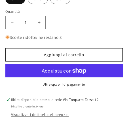
Quantità
Quantità
Diminuisci
Aumenta
quantità
quantità
per
per
Scorte ridotte: ne restano 8
Portavasi
Portavasi
da
da
Interno
Interno
Aggiungi al carrello
Altre opzioni di pagamento
Ritiro disponibile presso la sede
Via Torquato Tasso 12
Di solito pronto in 24 ore
Visualizza i dettagli del negozio