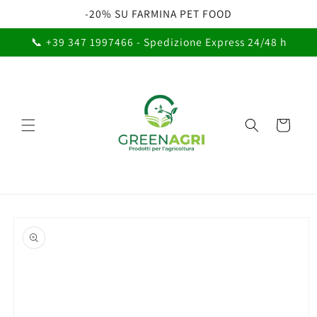
Vai
-20% SU FARMINA PET FOOD
direttamente
ai contenuti
📞 +39 347 1997466 - Spedizione Express 24/48 h
Carrello
Passa alle
informazioni
sul prodotto