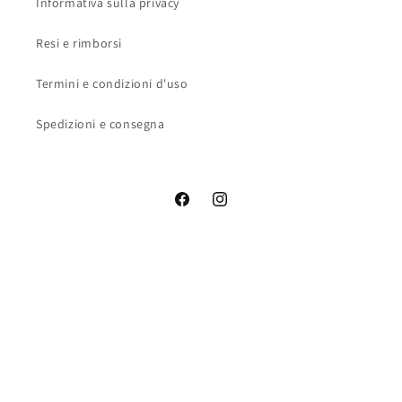
Informativa sulla privacy
Resi e rimborsi
Termini e condizioni d'uso
Spedizioni e consegna
Facebook
Instagram
Metodi
di
pagamento
© 2026,
Greenagri
Powered by Shopify
Informativa sui rimborsi
Informativa sulla privacy
Termini e condizioni del servizio
Informativa sulle spedizioni