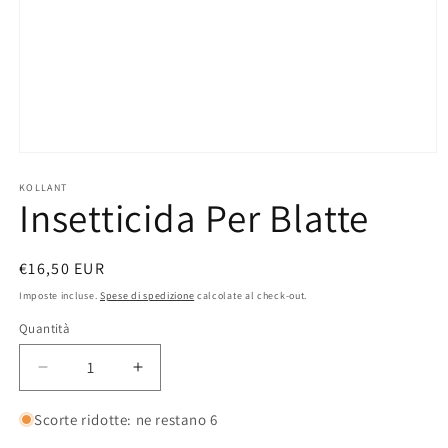
Apri
contenuti
multimediali
KOLLANT
Insetticida Per Blatte
1
in
finestra
modale
Prezzo
€16,50 EUR
di
Imposte incluse.
Spese di spedizione
calcolate al check-out.
listino
Quantità
Quantità
Diminuisci
Aumenta
quantità
quantità
per
per
Scorte ridotte: ne restano 6
Insetticida
Insetticida