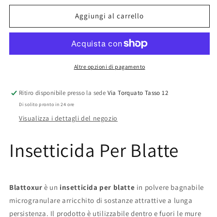
Per
Per
Blatte
Blatte
Aggiungi al carrello
Altre opzioni di pagamento
Ritiro disponibile presso la sede
Via Torquato Tasso 12
Di solito pronto in 24 ore
Visualizza i dettagli del negozio
Insetticida Per Blatte
Blattoxur
è un
insetticida per blatte
in polvere bagnabile
microgranulare arricchito di sostanze attrattive a lunga
persistenza. Il prodotto è utilizzabile dentro e fuori le mure