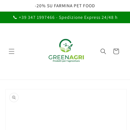
Vai
-20% SU FARMINA PET FOOD
direttamente
ai contenuti
📞 +39 347 1997466 - Spedizione Express 24/48 h
Carrello
Passa alle
informazioni
sul prodotto