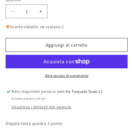
Quantità
Diminuisci
Aumenta
quantità
quantità
per
per
Scorte ridotte: ne restano 1
FREUND
FREUND
ZAPPA
ZAPPA
doppia
doppia
Aggiungi al carrello
testa
testa
Altre opzioni di pagamento
Ritiro disponibile presso la sede
Via Torquato Tasso 12
Di solito pronto in 24 ore
Visualizza i dettagli del negozio
Doppia testa quadra 2 punte