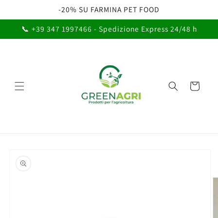
Vai
-20% SU FARMINA PET FOOD
direttamente
ai contenuti
📞 +39 347 1997466 - Spedizione Express 24/48 h
Carrello
Passa alle
informazioni
sul prodotto