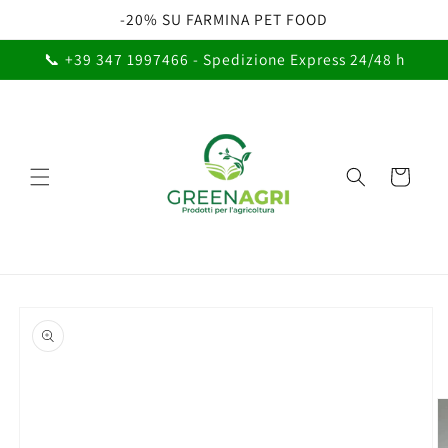
Vai
-20% SU FARMINA PET FOOD
direttamente
ai contenuti
📞 +39 347 1997466 - Spedizione Express 24/48 h
Carrello
Passa alle
informazioni
sul prodotto