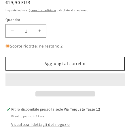
Prezzo
€19,90 EUR
di
Imposte incluse.
Spese di spedizione
calcolate al check-out.
listino
Quantità
Quantità
Diminuisci
Aumenta
quantità
quantità
per
per
Scorte ridotte: ne restano 2
Dichondra
Dichondra
Repens
Repens
Bottos
Bottos
Aggiungi al carrello
Ritiro disponibile presso la sede
Via Torquato Tasso 12
Di solito pronto in 24 ore
Visualizza i dettagli del negozio