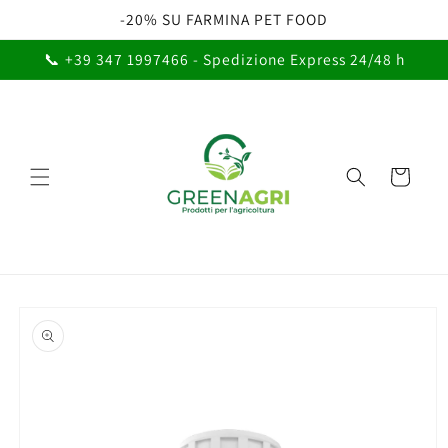
Vai
-20% SU FARMINA PET FOOD
direttamente
ai contenuti
📞 +39 347 1997466 - Spedizione Express 24/48 h
Carrello
Passa alle
informazioni
sul prodotto