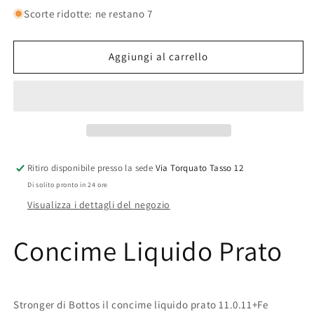
per
per
Scorte ridotte: ne restano 7
Concime
Concime
Liquido
Liquido
Prato
Prato
Aggiungi al carrello
|
|
Stronger
Stronger
Bottos
Bottos
Ritiro disponibile presso la sede
Via Torquato Tasso 12
Di solito pronto in 24 ore
Visualizza i dettagli del negozio
Concime Liquido Prato
Stronger di Bottos il concime liquido prato 11.0.11+Fe