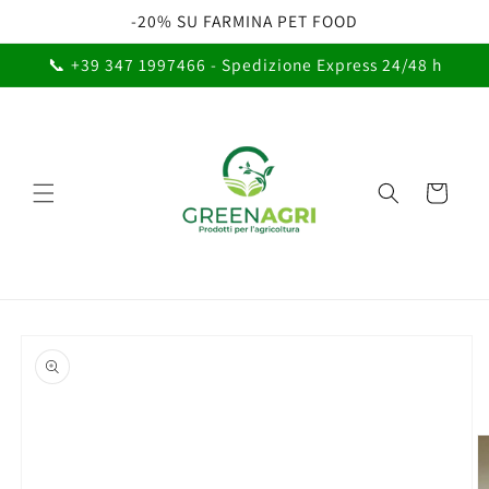
Vai
-20% SU FARMINA PET FOOD
direttamente
ai contenuti
📞 +39 347 1997466 - Spedizione Express 24/48 h
Carrello
Passa alle
informazioni
sul prodotto