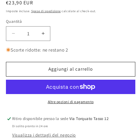
Prezzo
€23,90 EUR
di
Imposte incluse.
Spese di spedizione
calcolate al check-out.
listino
Quantità
Quantità
Diminuisci
Aumenta
quantità
quantità
per
per
Scorte ridotte: ne restano 2
Concime
Concime
a
a
Lenta
Lenta
Aggiungi al carrello
Cessione
Cessione
Bottos
Bottos
Soil
Soil
Life
Life
Altre opzioni di pagamento
Ritiro disponibile presso la sede
Via Torquato Tasso 12
Di solito pronto in 24 ore
Visualizza i dettagli del negozio