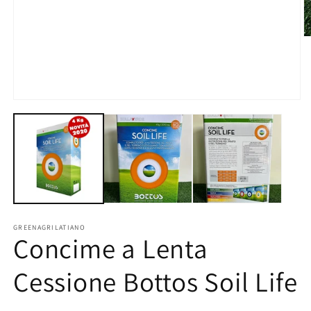
A
c
m
2
in
fi
m
Apri
contenuti
multimediali
1
in
finestra
modale
GREENAGRILATIANO
Concime a Lenta
Cessione Bottos Soil Life