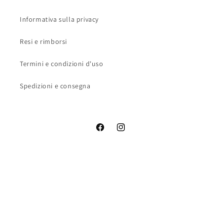
Informativa sulla privacy
Resi e rimborsi
Termini e condizioni d'uso
Spedizioni e consegna
Facebook
Instagram
Metodi
di
pagamento
© 2026,
Greenagri
Powered by Shopify
Informativa sui rimborsi