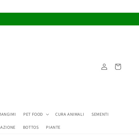
Accedi
Carrello
MANGIMI
PET FOOD
CURA ANIMALI
SEMENTI
GAZIONE
BOTTOS
PIANTE