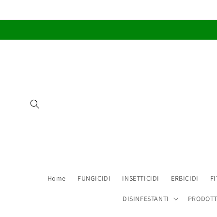
Vai
direttamente
ai contenuti
Home
FUNGICIDI
INSETTICIDI
ERBICIDI
F
DISINFESTANTI
PRODOTT