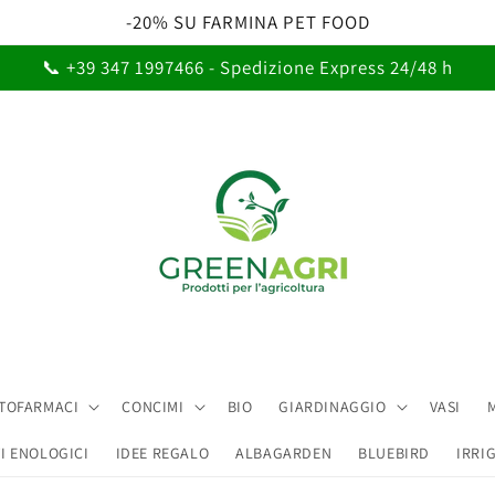
-20% SU FARMINA PET FOOD
📞 +39 347 1997466 - Spedizione Express 24/48 h
ITOFARMACI
CONCIMI
BIO
GIARDINAGGIO
VASI
I ENOLOGICI
IDEE REGALO
ALBAGARDEN
BLUEBIRD
IRRI