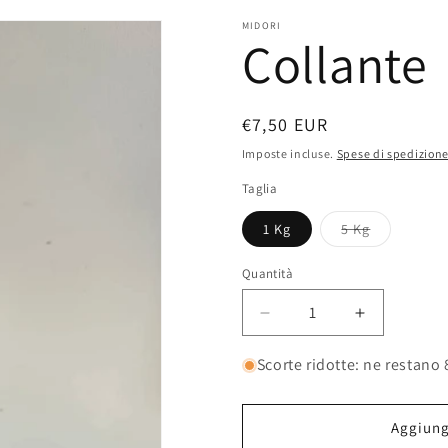
MIDORI
Collante
Prezzo
€7,50 EUR
di
Imposte incluse.
Spese di spedizion
listino
Taglia
Variante
1 Kg
5 Kg
esaurita
o
non
Quantità
Quantità
disponibile
Diminuisci
Aumenta
quantità
quantità
per
per
Scorte ridotte: ne restano 
Collante
Collante
Aggiungi